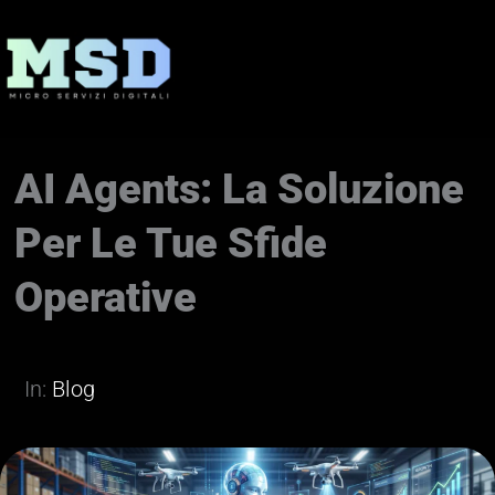
Vai
al
contenuto
AI Agents: La Soluzione
Per Le Tue Sfide
Operative
In:
Blog