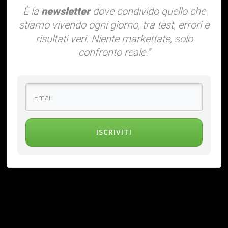
È la
newsletter
dove condivido quello che
stiamo vivendo ogni giorno, tra test, errori e
risultati veri. Niente markettate, solo
confronto reale.”
ISCRIVITI