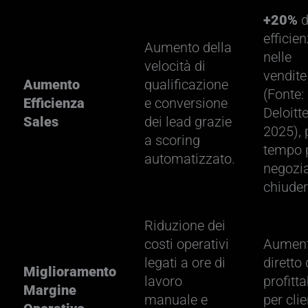
+20%
d
efficie
Aumento della
nelle
velocità di
vendite
Aumento
qualificazione
(Fonte:
Efficienza
e conversione
Deloitt
Sales
dei lead grazie
2025), 
a scoring
tempo 
automatizzato.
negozia
chiuder
Riduzione dei
costi operativi
Aumen
legati a ore di
diretto 
Miglioramento
lavoro
profitta
Margine
manuale e
per cli