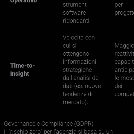
Operativo
strumenti
per
software
progett
ridondanti.
Velocità con
cui si
Maggio
ottengono
reattivi
informazioni
capacit
Time-to-
strategiche
anticip
Insight
dall'analisi dei
le mos
dati (es. nuove
dei
tendenze di
competi
mercato).
Governance e Compliance (GDPR)
Il "rischio zero" per l'agenzia si basa su un