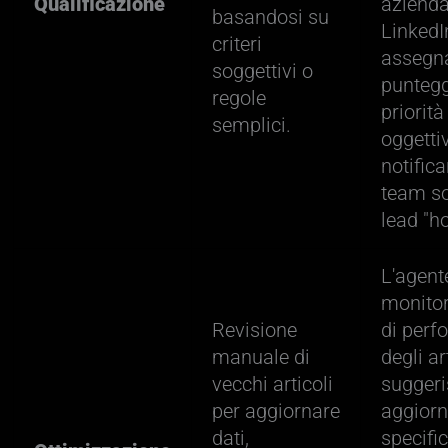
Qualificazione
aziend
basandosi su
LinkedI
criteri
assegn
soggettivi o
puntegg
regole
priorità
semplici.
oggetti
notifica
team so
lead "ho
L'agent
monitor
Revisione
di per
manuale di
degli art
vecchi articoli
suggeri
per aggiornare
aggior
dati,
specific