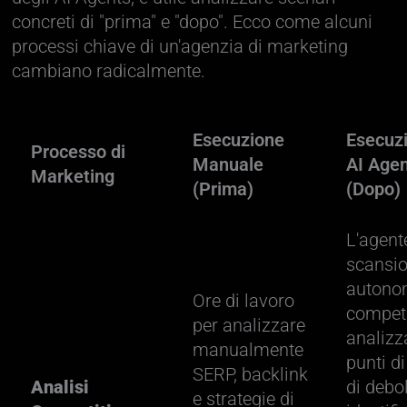
concreti di "prima" e "dopo". Ecco come alcuni
processi chiave di un'agenzia di marketing
cambiano radicalmente.
Esecuzione
Esecuz
Processo di
Manuale
AI Age
Marketing
(Prima)
(Dopo)
L'agent
scansio
autono
Ore di lavoro
competi
per analizzare
analizza
manualmente
punti di
SERP, backlink
Analisi
di debo
e strategie di