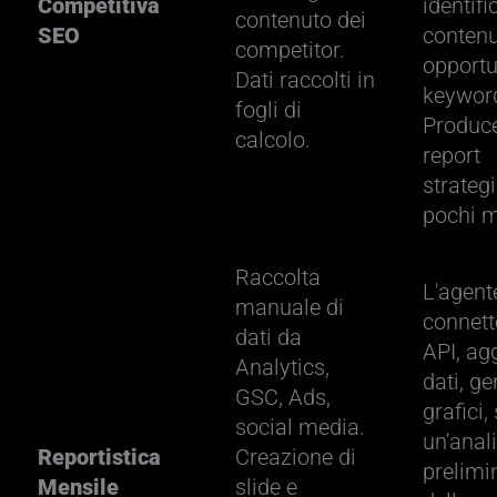
Competitiva
identifi
contenuto dei
SEO
contenu
competitor.
opportu
Dati raccolti in
keywor
fogli di
Produc
calcolo.
report
strategi
pochi m
Raccolta
L'agent
manuale di
connett
dati da
API, ag
Analytics,
dati, g
GSC, Ads,
grafici,
social media.
un'anali
Reportistica
Creazione di
prelimi
Mensile
slide e