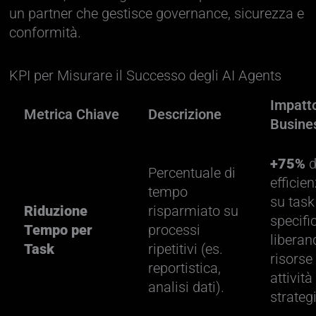
un partner che gestisce governance, sicurezza e
conformità.
KPI per Misurare il Successo degli AI Agents
Impatto
Metrica Chiave
Descrizione
Busine
+75%
d
Percentuale di
efficie
tempo
su task
Riduzione
risparmiato su
specific
Tempo per
processi
liberan
Task
ripetitivi (es.
risorse
reportistica,
attività
analisi dati).
strateg