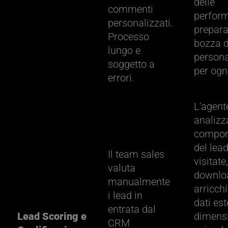
delle
commenti
perfor
personalizzati.
prepar
Processo
bozza d
lungo e
persona
soggetto a
per ogni
errori.
L'agent
analizza
compor
del lea
Il team sales
visitate
valuta
downloa
manualmente
arricch
i lead in
dati est
entrata dal
Lead Scoring e
dimens
CRM