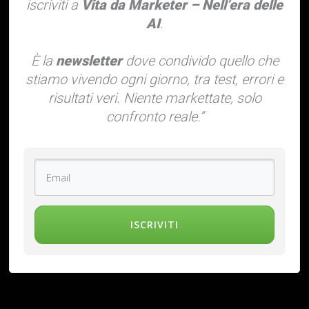
iscriviti a
Vita da Marketer – Nell’era delle
AI
.
È la
newsletter
dove condivido quello che
stiamo vivendo ogni giorno, tra test, errori e
risultati veri. Niente markettate, solo
confronto reale.”
ISCRIVITI