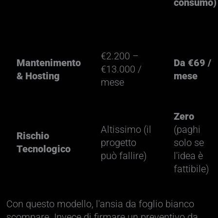
consumo)
€2.200 –
Mantenimento
Da €69 /
€13.000 /
& Hosting
mese
mese
Zero
Altissimo (il
(paghi
Rischio
progetto
solo se
Tecnologico
può fallire)
l'idea è
fattibile)
Con questo modello, l'ansia da foglio bianco
scompare. Invece di firmare un preventivo da