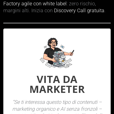
Factory agile con white label
: zero rischio,
margini alti. Inizia con
Discovery Call gratuita
.
VITA DA
MARKETER
“Se ti interessa questo tipo di contenuti –
marketing organico e AI senza fronzoli –