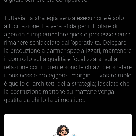
Tuttavia, la strategia senza esecuzione è solo
allucinazione. La vera sfida per il titolare di
agenzia è implementare questo processo senza
rimanere schiacciato dall'operatività. Delegare
la produzione a partner specializzati, mantenere
il controllo sulla qualità e focalizzarsi sulla
relazione con il cliente sono le chiavi per scalare
il business e proteggere i margini. Il vostro ruolo
è quello di architetti della strategia; lasciate che
la costruzione mattone su mattone venga
gestita da chi lo fa di mestiere.