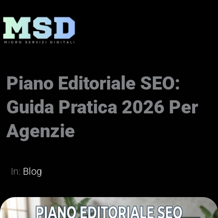
Vai
al
contenuto
Piano Editoriale SEO:
Guida Pratica 2026 Per
Agenzie
In:
Blog