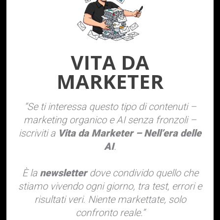
VITA DA
MARKETER
“Se ti interessa questo tipo di contenuti –
marketing organico e AI senza fronzoli –
iscriviti a
Vita da Marketer – Nell’era delle
AI
.
È la
newsletter
dove condivido quello che
stiamo vivendo ogni giorno, tra test, errori e
risultati veri. Niente markettate, solo
confronto reale.”